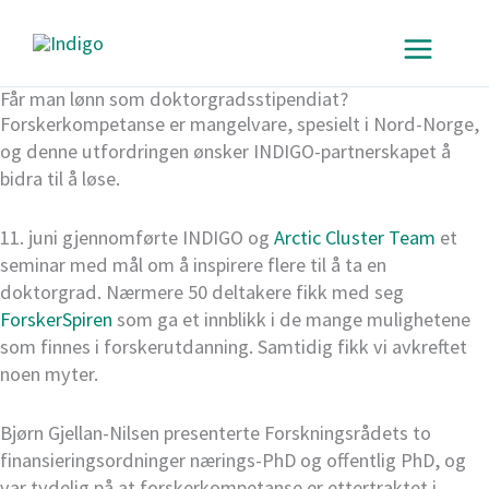
Hopp
rett
til
innholdet
Får man lønn som doktorgradsstipendiat?
Forskerkompetanse er mangelvare, spesielt i Nord-Norge,
og denne utfordringen ønsker INDIGO-partnerskapet å
bidra til å løse.
11. juni gjennomførte INDIGO og
Arctic Cluster Team
et
seminar med mål om å inspirere flere til å ta en
doktorgrad. Nærmere 50 deltakere fikk med seg
ForskerSpiren
som ga et innblikk i de mange mulighetene
som finnes i forskerutdanning. Samtidig fikk vi avkreftet
noen myter.
Bjørn Gjellan-Nilsen presenterte Forskningsrådets to
finansieringsordninger nærings-PhD og offentlig PhD, og
var tydelig på at forskerkompetanse er ettertraktet i